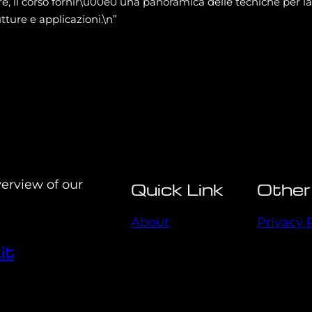
ltre, il corso fornir\u00e0 una panoramica delle tecniche per
tture e applicazioni.\n”
verview of our
Quick Link
Other
About
Privacy 
it